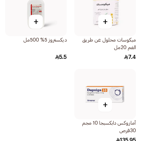
+
+
ميكوسات محلول عن طريق
ديكستروز 5% 500مل
الفم 20مل
5.5
7.4
+
أماروكس دابكسيجا 10 مجم
30قرص
135.95