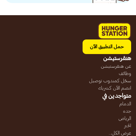
حمل التطبيق الآن
هنقرستيشن
عن هنقرستيشن
وظائف
سجّل كمندوب توصيل
انضم الآن كشريك
متواجدين في
الدمام
جده
الرياض
الخبر
عرض الكل...