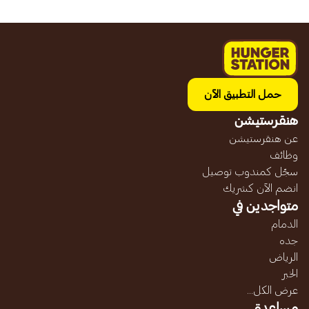
حمل التطبيق الآن
هنقرستيشن
عن هنقرستيشن
وظائف
سجّل كمندوب توصيل
انضم الآن كشريك
متواجدين في
الدمام
جده
الرياض
الخبر
عرض الكل...
مساعدة