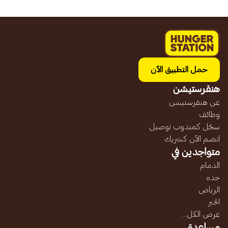
حمل التطبيق الآن
هنقرستيشن
عن هنقرستيشن
وظائف
سجّل كمندوب توصيل
انضم الآن كشريك
متواجدين في
الدمام
جده
الرياض
الخبر
عرض الكل...
مساعدة