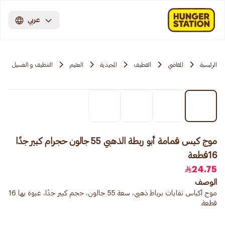
عربي
الرئيسية
المقاضي
القطيف
المجيدية
العثيم
التنظيف و الغسيل
موج كيس قمامة أبو ربطة الذهبي 55 جالون حجرام كبير جدًا
16قطعة
24.75
الوصف
موج أكياس نفايات برباط ذهبي، سعة 55 جالون، حجم كبير جدًا، عبوة بها 16
قطعة.