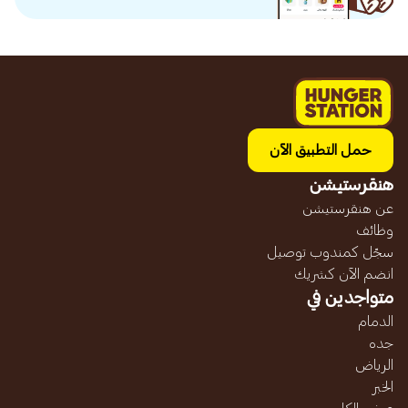
حمل التطبيق الآن
هنقرستيشن
عن هنقرستيشن
وظائف
سجّل كمندوب توصيل
انضم الآن كشريك
متواجدين في
الدمام
جده
الرياض
الخبر