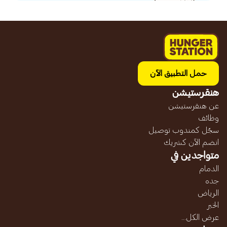
حمل التطبيق الآن
هنقرستيشن
عن هنقرستيشن
وظائف
سجّل كمندوب توصيل
انضم الآن كشريك
متواجدين في
الدمام
جده
الرياض
الخبر
عرض الكل...