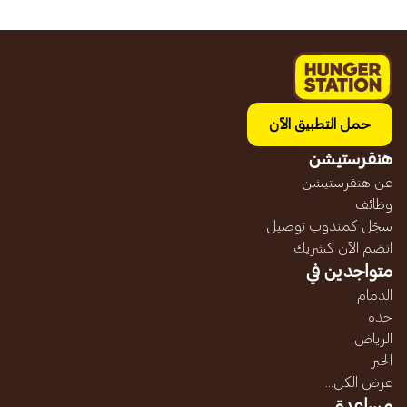
حمل التطبيق الآن
هنقرستيشن
عن هنقرستيشن
وظائف
سجّل كمندوب توصيل
انضم الآن كشريك
متواجدين في
الدمام
جده
الرياض
الخبر
عرض الكل...
مساعدة