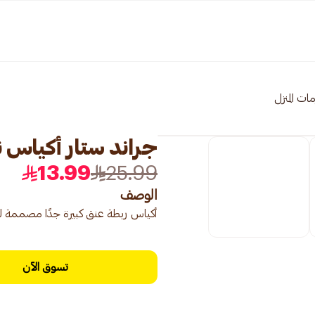
ت المنزل
جراند ستار أكياس نفايات 55 جا
13.99
25.99
الوصف
أكياس ربطة عنق كبيرة جدًا مصممة ل
تسوق الآن