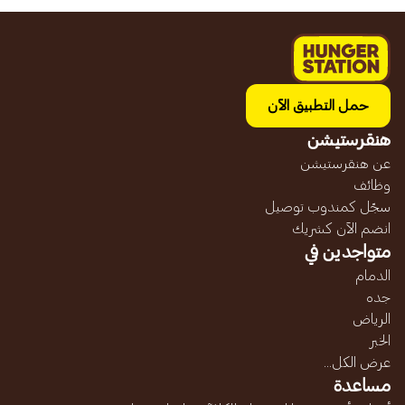
حمل التطبيق الآن
هنقرستيشن
عن هنقرستيشن
وظائف
سجّل كمندوب توصيل
انضم الآن كشريك
متواجدين في
الدمام
جده
الرياض
الخبر
عرض الكل...
مساعدة