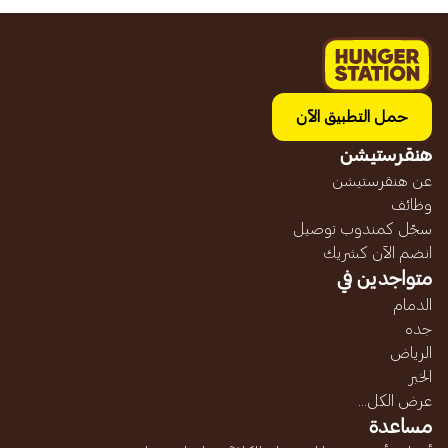
حمل التطبيق الآن
هنقرستيشن
عن هنقرستيشن
وظائف
سجّل كمندوب توصيل
انضم الآن كشريك
متواجدين في
الدمام
جده
الرياض
الخبر
عرض الكل...
مساعدة