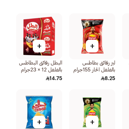
+
+
ليز رقائق بطاطس
البطل رقائق البطاطس
بالفلفل الحار 155جرام
بالفلفل 12 × 23جرام
14.75
8.25
+
+