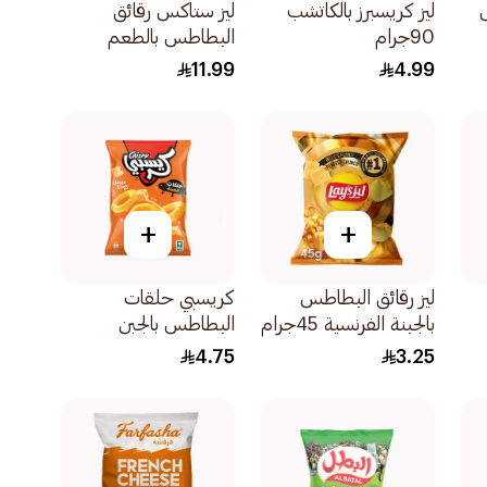
ليز كريسبرز بالكاتشب
ليز ستاكس رقائق
90جرام
البطاطس بالطعم
الاصلي 170جرام
11.99
4.99
+
+
ليز رقائق البطاطس
كريسبي حلقات
بالجبنة الفرنسية 45جرام
البطاطس بالجبن
90جرام
4.75
3.25