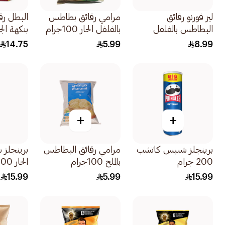
ليز فورنو رقائق
مرامي رقائق بطاطس
البطل رق
البطاطس بالفلفل
بالفلفل الحار 100جرام
الأسود 160جرام
23جرام
14.75
5.99
8.99
+
+
برينجلز شيبس كاتشب
مرامي رقائق البطاطس
برينجلز 
200 جرام
بالملح 100جرام
الحار 200 جرام
15.99
5.99
15.99