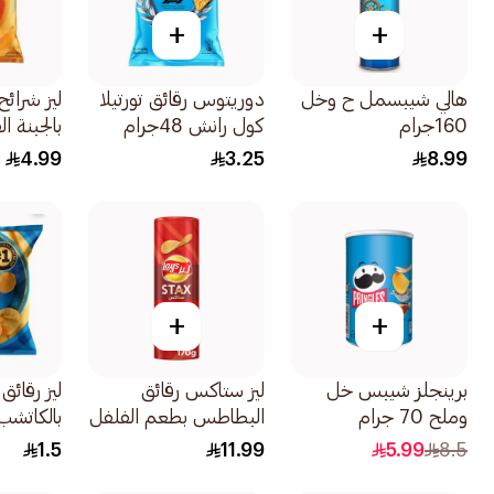
+
+
هالي شيبسمل ح وخل
دوريتوس رقائق تورتيلا
ليز شرائ
160جرام
كول رانش 48جرام
بالجبنة ا
110جرام
4.99
3.25
8.99
+
+
برينجلز شيبس خل
ليز ستاكس رقائق
ليز رقائ
وملح 70 جرام
البطاطس بطعم الفلفل
بالكاتشب 21جر
الحار 170جرام
1.5
11.99
5.99
8.5