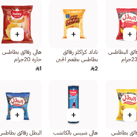
+
+
+
ائق البطاطس
نادك كراكلز رقائق
هالي رقائق بطاطس
بطاطس بطعم الجبن
حارة 20جرام
جرام40
1
2
+
+
+
قائق بطاطس
هالي شيبس بالكاتشب
البطل رقائق بطاطس