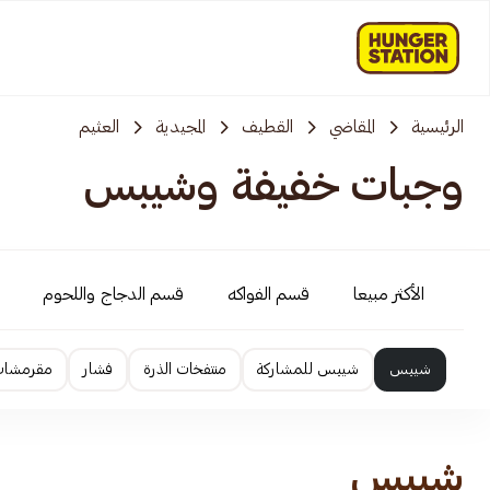
الرئيسية
المقاضي
القطيف
المجيدية
العثيم
وجبات خفيفة وشيبس
الأكثر مبيعا
قسم الفواكه
قسم الدجاج واللحوم
شيبس
شيبس للمشاركة
منتفخات الذرة
فشار
مقرمشا
شيبس