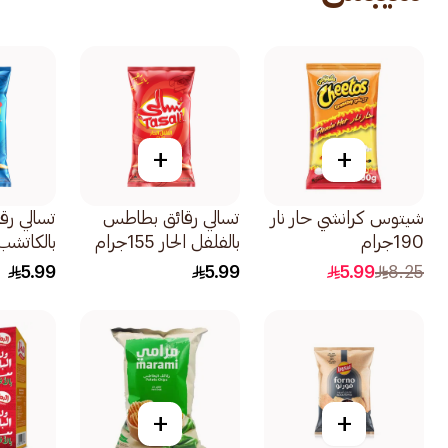
+
+
شيتوس كرانشي حار نار
تسالي رقائق بطاطس
تسالي ر
190جرام
بالفلفل الحار 155جرام
بالكاتشب 155جر
5.99
5.99
5.99
8.25
+
+