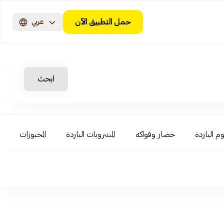
حمل التطبيق الآن
عربي
ابحث
م الباردة
خضار وفواكه
المشروبات الباردة
المخبوزات