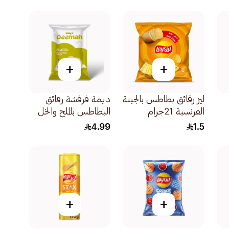
+
+
ليز رقائق بطاطس بالجبنة
ديمة فرفشة رقائق
الفرنسية 21جرام
البطاطس بالملح والخل
75جرام
4.99
1.5
+
+