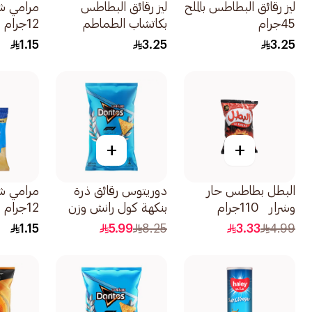
ليز رقائق البطاطس بالملح
ليز رقائق البطاطس
مرامي ش
45جرام
بكاتشاب الطماطم
12جرام
45جرام
1.15
3.25
3.25
+
+
البطل بطاطس حار
دوريتوس رقائق ذرة
مرامي ش
وشرار 110جرام
بنكهة كول رانش وزن
12جرام
جرام180
1.15
5.99
8.25
3.33
4.99