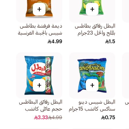
+
+
البطل رقائق بطاطس
ديمة فرفشة بطاطس
بالملح والخل 23جرام
شيبس بالجبنة الفرنسية
75جرام
4.99
1.5
+
+
س
البطل شيبس دينو
البطل رقائق البطاطس
سناكس كاتشب 15جرام
حجم عائلي كاتشب
110 جرام
3.33
4.99
0.75