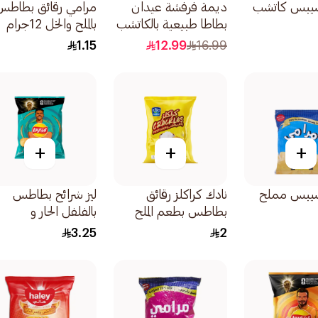
يبس كاتشب
ديمة فرفشة عيدان
مرامي رقائق بطاطس
بطاطا طبيعية بالكاتشب
بالملح والخل 12جرام
24×15جرام
1.15
12.99
16.99
+
+
+
يبس مملح
نادك كراكلز رقائق
ليز شرائح بطاطس
بطاطس بطعم الملح
بالفلفل الحار و
جرام40
الليمون45جرام
3.25
2