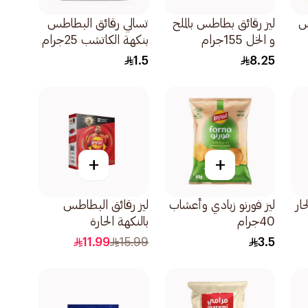
س
ليز رقائق بطاطس بالملح
تسالي رقائق البطاطس
و الخل 155جرام
بنكهة الكاتشب 25جرام
1.5
8.25
+
+
ار
ليز فورنو زبادي وأعشاب
ليز رقائق البطاطس
40جرام
بالنكهة الحارة
12×21جرام
11.99
15.99
3.5