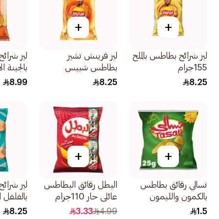
+
+
ليز شرائح بطاطس بالملح
ليز فرينش تشيز
ليز شرائ
155جرام
بطاطس شيبس
بالجبنة ا
155جرام
160جرام
8.99
8.25
8.25
+
+
تسالي رقائق بطاطس
البطل رقائق البطاطس
ليز شرائ
بالكمون والليمون
عائلي حار 110جرام
بالفلفل ا
25جرام
155جرام
8.25
3.33
4.99
1.5