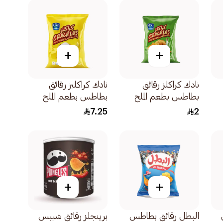
+
+
نادك كراكلز رقائق
نادك كراكليز رقائق
بطاطس بطعم الملح
بطاطس بطعم الملح
والخل جرام40
155جرام
7.25
2
+
+
البطل رقائق بطاطس
برينجلز رقائق شيبس