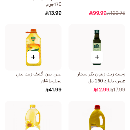
170جرام
13.99
99.99
129.75
+
+
رحمه زيت زيتون بكر ممتاز
صني صن أكتيف زيت نباتي
عصرة بالبارد 250 مل
مخلوط 4لتر
41.99
12.99
17.99