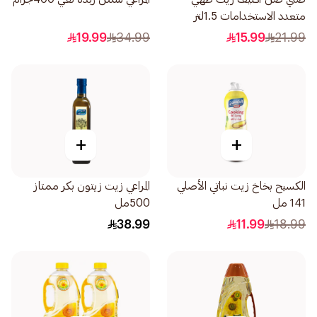
متعدد الاستخدامات 1.5لتر
19.99
34.99
15.99
21.99
+
+
الكسيح بخاخ زيت نباتي الأصلي
المراعي زيت زيتون بكر ممتاز
141 مل
500مل
38.99
11.99
18.99