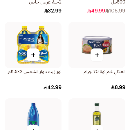
500مل
2حبة عرض خاص
32.99
49.99
108.99
+
+
العلالي لحم تونا 70 جرام
نور زيت دوار الشمس 2×1.5لتر
42.99
8.99