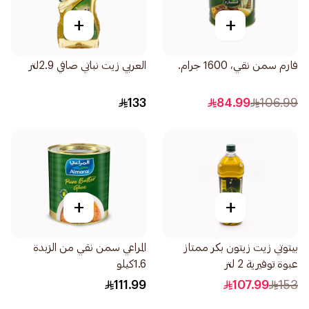
+
+
فارم سمن نقي، 1600 جرام.
العربي زيت نباتي صافي 2.9لتر
133
84.99
106.99
+
+
بيتوتي زيت زيتون بكر ممتاز
المراعي سمن نقي من الزبدة
عبوة توفيرية 2 لتر
1.6كيلو
111.99
107.99
153