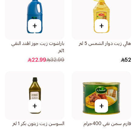
+
+
هالي زيت دوار الشمس 5 لتر
باراشوت زيت جوز الهند النقي
1لتر
22.99
32.99
52
+
+
فارم سمن نقي 400جرام
السوسن زيت زيتون بكر 1 لتر