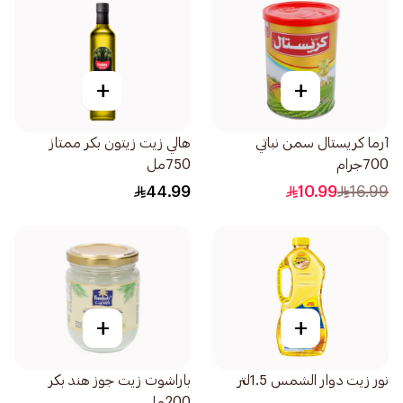
+
+
آرما كريستال سمن نباتي
هالي زيت زيتون بكر ممتاز
700جرام
750مل
44.99
10.99
16.99
+
+
نور زيت دوار الشمس 1.5لتر
باراشوت زيت جوز هند بكر
200مل