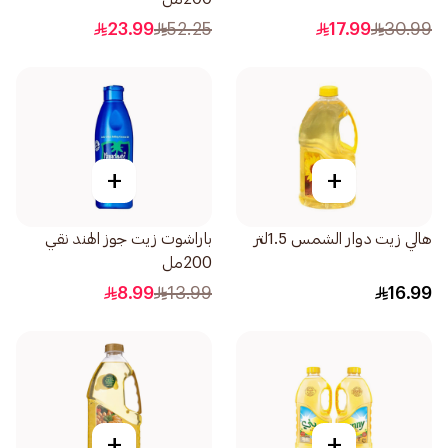
23.99
52.25
17.99
30.99
+
+
هالي زيت دوار الشمس 1.5لتر
باراشوت زيت جوز الهند نقي
200مل
8.99
13.99
16.99
+
+