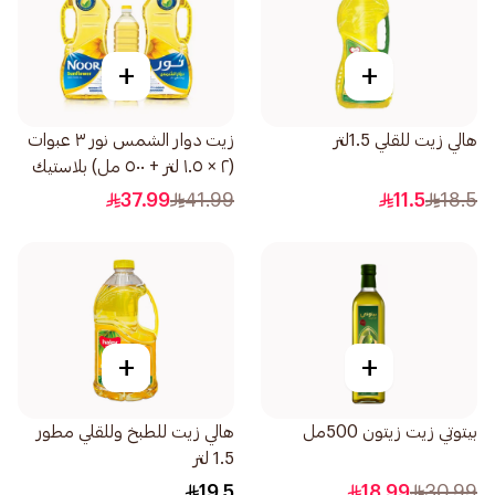
+
+
هالي زيت للقلي 1.5لتر
زيت دوار الشمس نور ٣ عبوات
(٢ × ١.٥ لتر + ٥٠٠ مل) بلاستيك
37.99
41.99
11.5
18.5
+
+
بيتوتي زيت زيتون 500مل
هالي زيت للطبخ وللقلي مطور
1.5 لتر
19.5
18.99
30.99