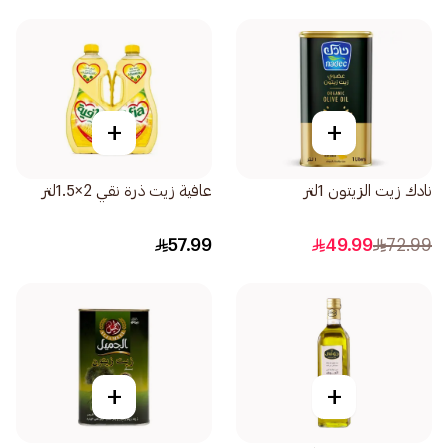
+
+
نادك زيت الزيتون 1لتر
عافية زيت ذرة نقي 2×1.5لتر
57.99
49.99
72.99
+
+