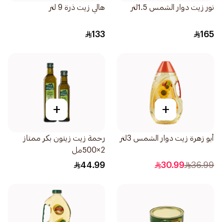
نور زيت دوار الشمس 1.5لتر
هالي زيت ذرة 9 لتر
133
165
+
+
أبو زهرة زيت دوار الشمس 3لتر
رحمة زيت زيتون بكر ممتاز
2×500مل
44.99
30.99
36.99