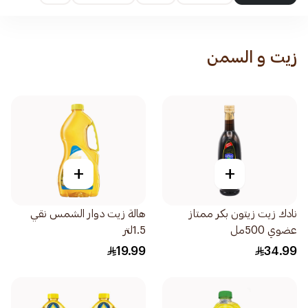
زيت و السمن
+
+
نادك زيت زيتون بكر ممتاز
هالة زيت دوار الشمس نقي
عضوي 500مل
1.5لتر
19.99
34.99