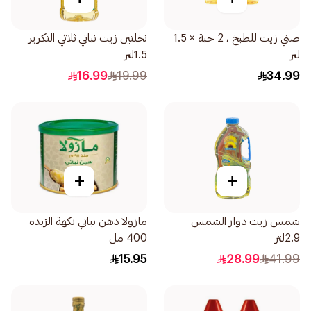
صني زيت للطبخ ، 2 حبة × 1.5
نخلتين زيت نباتي ثلاثي التكرير
لتر
1.5لتر
16.99
19.99
34.99
+
+
شمس زيت دوار الشمس
مازولا دهن نباتي نكهة الزبدة
2.9لتر
400 مل
15.95
28.99
41.99