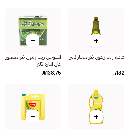
+
+
عافية زيت زيتون بكر ممتاز 2لتر
السوسن زيت زيتون بكر معصور
على البارد 2لتر
138.75
132
+
+