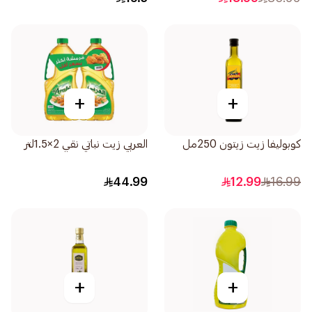
+
+
كوبوليفا زيت زيتون 250مل
العربي زيت نباتي نقي 2×1.5لتر
44.99
12.99
16.99
+
+