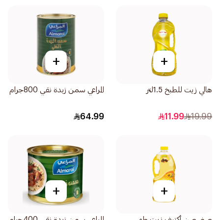
+
+
هالي زيت للطبخ 1.5لتر
المراعي سمن زبدة نقي 800جرام
64.99
11.99
19.99
+
+
صني صن أكتيف زيت طهي
المراعي سمن زبدة نقي 400جرام