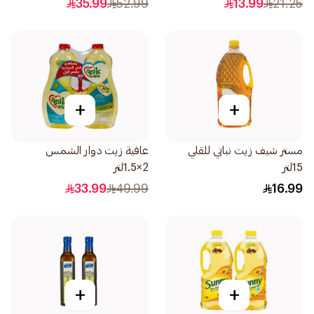
35.99
52.99
13.99
21.25
+
+
مستر شيف زيت نباتي للقلي
عافية زيت دوار الشمس
15لتر
2×1.5لتر
33.99
49.99
16.99
+
+