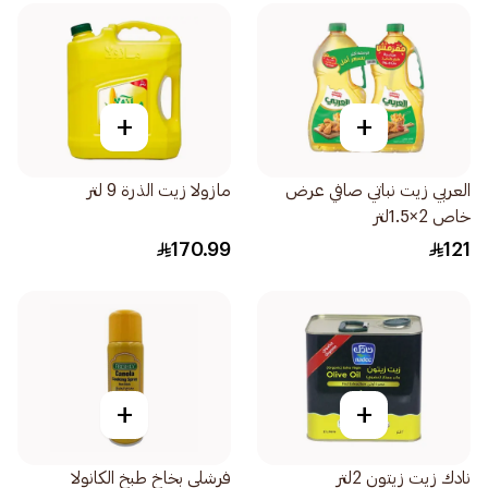
+
+
العربي زيت نباتي صافي عرض
مازولا زيت الذرة 9 لتر
خاص 2×1.5لتر
170.99
121
+
+
نادك زيت زيتون 2لتر
فرشلي بخاخ طبخ الكانولا