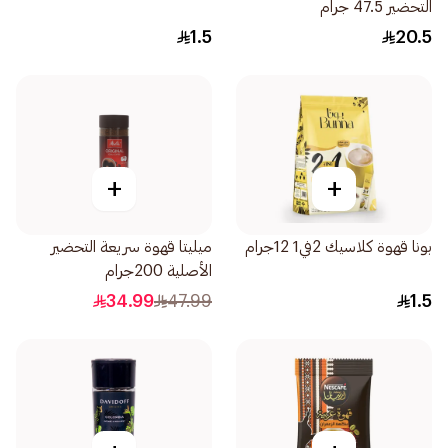
التحضير 47.5 جرام
1.5
20.5
+
+
بونا قهوة كلاسيك 2في1 12جرام
ميليتا قهوة سريعة التحضير
الأصلية 200جرام
34.99
47.99
1.5