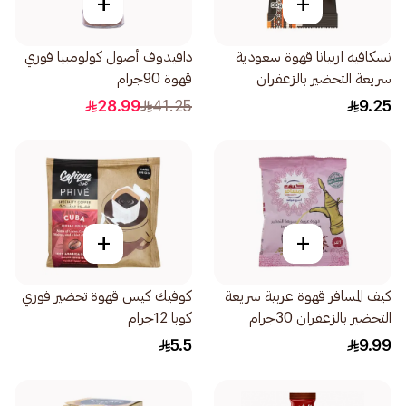
+
+
نسكافيه اربيانا قهوة سعودية
دافيدوف أصول كولومبيا فوري
سريعة التحضير بالزعفران
قهوة 90جرام
30جرام
28.99
41.25
9.25
+
+
كيف المسافر قهوة عربية سريعة
كوفيك كيس قهوة تحضير فوري
التحضير بالزعفران 30جرام
كوبا 12جرام
5.5
9.99