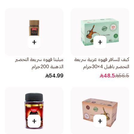
+
+
كيف المسافر قهوة عربية سريعة
ميليتا قهوة سريعة التحضير
التحضير بالهيل 4×30جرام
الذهبية 200جرام
54.99
48.5
56.5
+
+