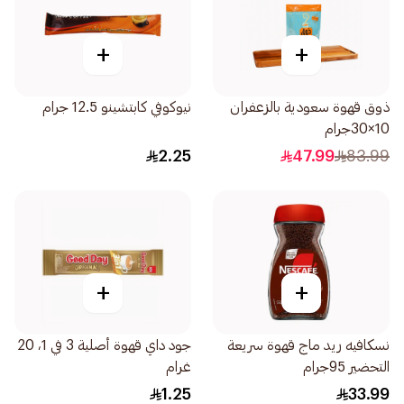
+
+
ذوق قهوة سعودية بالزعفران
نيوكوفي كابتشينو 12.5 جرام
10×30جرام
2.25
47.99
83.99
+
+
نسكافيه ريد ماج قهوة سريعة
جود داي قهوة أصلية 3 في 1، 20
التحضير 95جرام
غرام
1.25
33.99