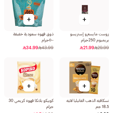
+
+
روست مايسترو إسبريسو
ذوق قهوة سعودية خفيفة
بريميوم 250جرام
٥٠٠جرام
34.99
43.99
21.99
29.99
+
+
نسكافيه الذهب الفانيليا لاتيه
كوبيكو بلانكا قهوة كريمي 30
18.5 جم
جرام