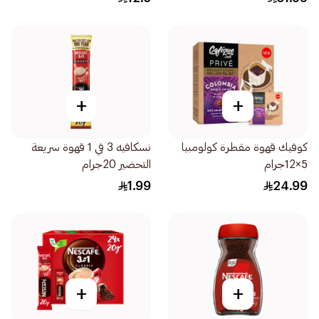
+
+
كوفيك قهوة مقطرة كولومبيا
نسكافيه 3 في 1 قهوة سريعة
5×12جرام
التحضير 20جرام
1.99
24.99
+
+