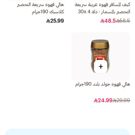
كيف المسافر قهوة عربية سريعة
هالي قهوة سريعة التحضير
التحضير بالمسمار - دلة 30x 4
كلاسيك 190جرام
جرام
25.99
48.5
56.5
+
هالي قهوة جولد بلند 190جرام
24.99
29.99