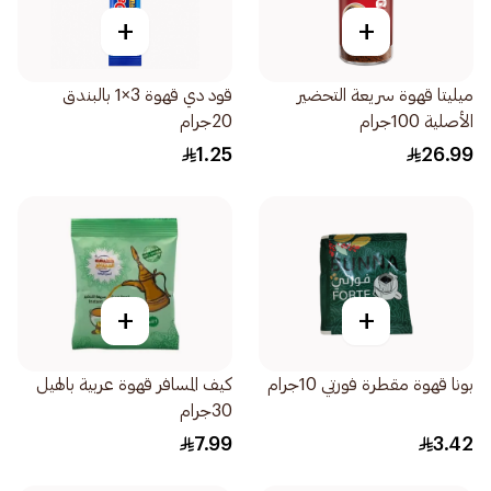
+
+
ميليتا قهوة سريعة التحضير
قود دي قهوة 3×1 بالبندق
الأصلية 100جرام
20جرام
1.25
26.99
+
+
بونا قهوة مقطرة فورتي 10جرام
كيف المسافر قهوة عربية بالهيل
30جرام
7.99
3.42