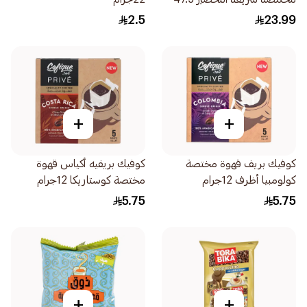
جرام
2.5
23.99
+
+
كوفيك بريف قهوة مختصة
كوفيك بريفيه أكياس قهوة
كولومبيا أظرف 12جرام
مختصة كوستاريكا 12جرام
5.75
5.75
+
+