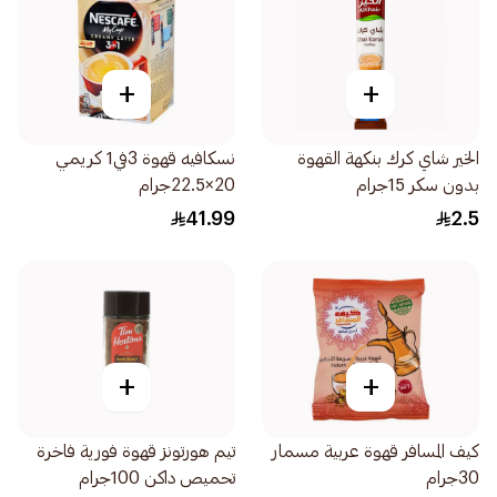
+
+
الخير شاي كرك بنكهة القهوة
نسكافيه قهوة 3في1 كريمي
بدون سكر 15جرام
20×22.5جرام
41.99
2.5
+
+
كيف المسافر قهوة عربية مسمار
تيم هورتونز قهوة فورية فاخرة
30جرام
تحميص داكن 100جرام