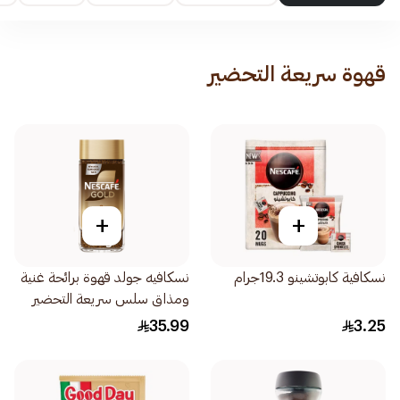
قهوة سريعة التحضير
+
+
نسكافية كابوتشينو 19.3جرام
نسكافيه جولد قهوة برائحة غنية
ومذاق سلس سريعة التحضير
95جرام
35.99
3.25