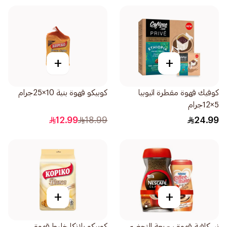
+
+
كوفيك قهوة مقطرة اثيوبيا
كوبيكو قهوة بنية 10×25جرام
5×12جرام
12.99
18.99
24.99
+
+
نسكافية قهوة سريعة التحضير
كوبيكو بلانكا خليط قهوة