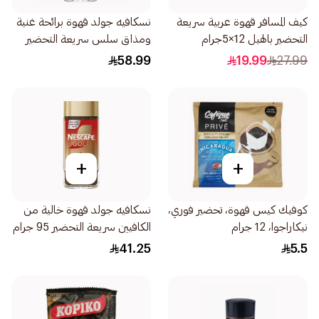
كيف المسافر قهوة عربية سريعة
نسكافيه جولد قهوة برائحة غنية
التحضير بالهيل 12×5جرام
ومذاق سلس سريعة التحضير
190جرام
58.99
19.99
27.99
+
+
كوفيك كيس قهوة، تحضير فوري،
نسكافيه جولد قهوة خالية من
نيكاراجوا، 12 جرام
الكافيين سريعة التحضير 95 جرام
41.25
5.5