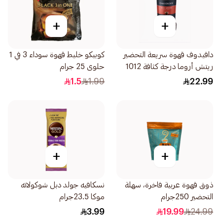
+
+
دافيدوف قهوة سريعة التحضير
كوبيكو خليط قهوة سوداء 3 في 1
ريتش أروما درجة كثافة 1012
حلوى 25 جرام
45جرام
1.5
1.99
22.99
+
+
ذوق قهوة عربية فاخرة، سهلة
نسكافيه جولد دبل شوكولاته
التحضير 250جرام
موكا 23.5جرام
3.99
19.99
24.99