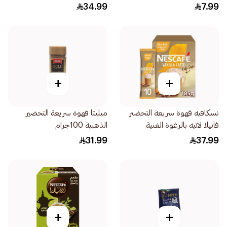
34.99
7.99
+
+
نسكافيه قهوة سريعة التحضير
ميليتا قهوة سريعة التحضير
فانيلا لاتيه بالرغوة الغنية
الذهبية 100جرام
10×18.5جرام
31.99
37.99
+
+