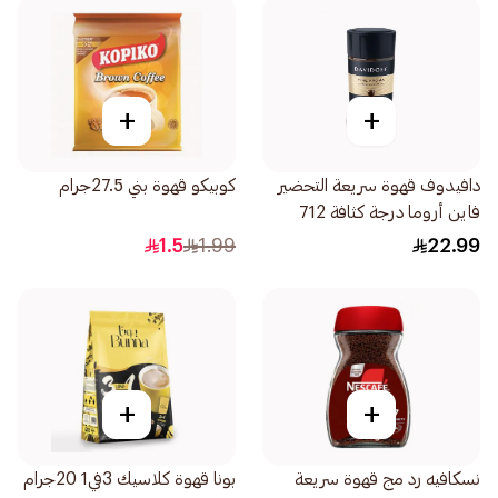
+
+
دافيدوف قهوة سريعة التحضير
كوبيكو قهوة بني 27.5جرام
فاين أروما درجة كثافة 712
45جرام
1.5
1.99
22.99
+
+
نسكافيه رد مج قهوة سريعة
بونا قهوة كلاسيك 3في1 20جرام