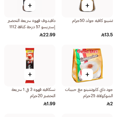
+
+
تشيبو كافيه جولد 50جرام
دافيدوف قهوة سريعة التحضير
إسبريسو 57 درجة كثافة 1112
45جرام
22.99
13.5
+
+
جود داي كابوتشينو مع حبيبات
نسكافيه قهوة 3 في 1 سريعة
الشوكولاتة 25جرام
التحضير 20جرام
1.99
2