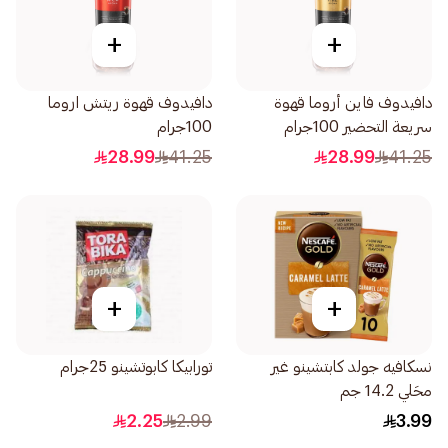
+
+
دافيدوف فاين أروما قهوة
دافيدوف قهوة ريتش اروما
سريعة التحضير 100جرام
100جرام
28.99
41.25
28.99
41.25
+
+
نسكافيه جولد كابتشينو غير
تورابيكا كابوتشينو 25جرام
محَلي 14.2 جم
2.25
2.99
3.99