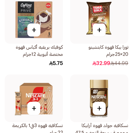
+
+
تورا بيكا قهوة كابتشينو
كوفيك بريفيه أكياس قهوة
20×25جرام
مختصة أثيوبية 12جرام
5.75
32.99
44.99
+
+
نسكافيه جولد قهوة أرابيكا
نسكافيه قهوة 3في1 بالكريمة
محمصة سريعة التحضير 47.5
22جرام