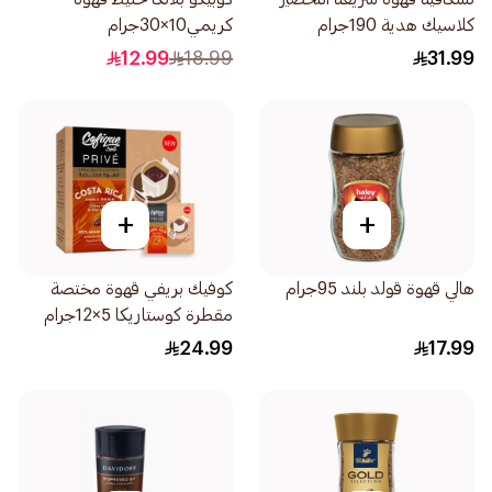
كلاسيك هدية 190جرام
كريمي10×30جرام
12.99
18.99
31.99
+
+
هالي قهوة قولد بلند 95جرام
كوفيك بريفي قهوة مختصة
مقطرة كوستاريكا 5×12جرام
24.99
17.99