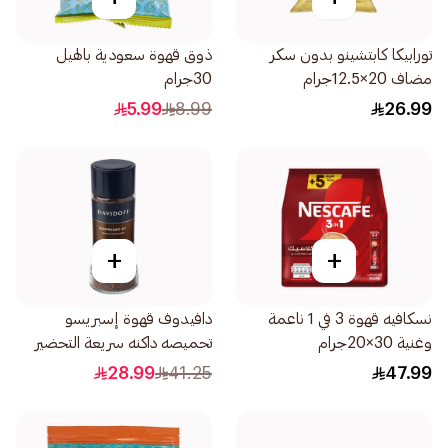
تورابيكا كابتشينو بدون سكر
ذوق قهوة سعودية بالهيل
مضاف 20×12.5جرام
30جرام
5.99
8.99
26.99
+
+
نسكافيه قهوة 3 في 1 ناعمة
دافيدوف قهوة إسبريسو
وغنية 30×20جرام
تحميصه داكنه سريعة التحضير
100جرام
28.99
41.25
47.99