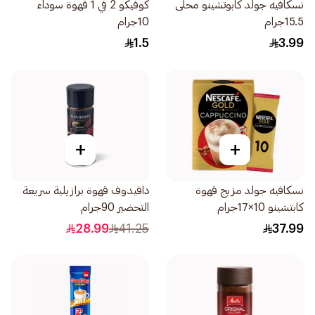
نسكافيه جولد كابوتشينو محلى
كوفيكو 2 في 1 قهوة سوداء
15.5جرام
10جرام
1.5
3.99
+
+
نسكافيه جولد مزيج قهوة
دافيدوف قهوة برازيلية سريعة
كابتشينو 10×17جرام
التحضير 90جرام
28.99
41.25
37.99