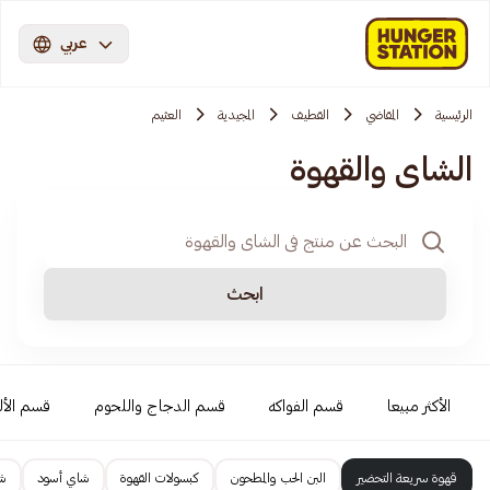
عربي
الرئيسية
المقاضي
القطيف
المجيدية
العثيم
الشاي والقهوة
ابحث
الأكثر مبيعا
قسم الفواكه
قسم الدجاج واللحوم
قسم الأل
قهوة سريعة التحضير
البن الحب والمطحون
كبسولات القهوة
شاي أسود
ش