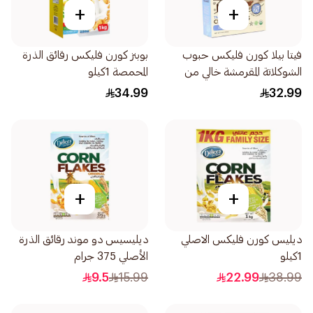
+
+
فيتا بيلا كورن فليكس حبوب
بوبنز كورن فليكس رقائق الذرة
الشوكلاتة المقرمشة خالي من
المحمصة 1كيلو
الجلوتين 340جرام
34.99
32.99
+
+
ديليس كورن فليكس الاصلي
ديليسيس دو موند رقائق الذرة
1كيلو
الأصلي 375 جرام
9.5
15.99
22.99
38.99