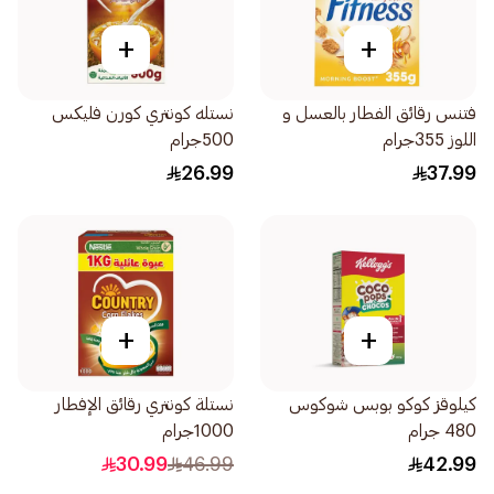
+
+
فتنس رقائق الفطار بالعسل و
نستله كونتري كورن فليكس
اللوز 355جرام
500جرام
26.99
37.99
+
+
كيلوقز كوكو بوبس شوكوس
نستلة كونتري رقائق الإفطار
480 جرام
1000جرام
30.99
46.99
42.99