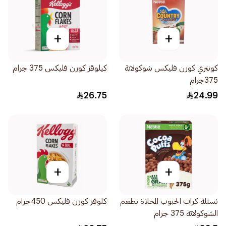
+
+
كونتري كورن فليكس شوكولاتة
كيلوقز كورن فليكس 375 جرام
375جرام
26.75
24.99
+
+
نستلة كرات الحبوب المحلاة بطعم
كلوقز كورن فليكس 450جرام
الشوكولاتة 375 جرام