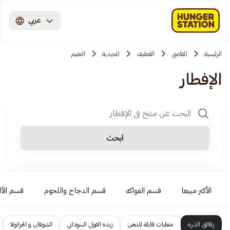
عربي
الرئيسية
المقاضي
القطيف
المجيدية
العثيم
الإفطار
ابحث
الأكثر مبيعا
قسم الفواكه
قسم الدجاج واللحوم
قسم الأل
رقائق الذرة
معلبات قابلة للدهن
زبدة الفول السوداني
الشوفان و الجرانولا