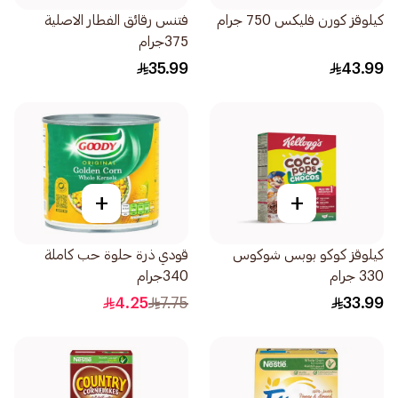
كيلوقز كورن فليكس 750 جرام
فتنس رقائق الفطار الاصلية
375جرام
35.99
43.99
+
+
كيلوقز كوكو بوبس شوكوس
قودي ذرة حلوة حب كاملة
330 جرام
340جرام
4.25
7.75
33.99