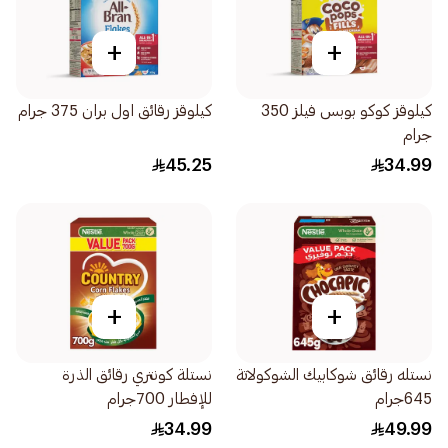
+
+
كيلوقز كوكو بوبس فيلز 350
كيلوقز رقائق اول بران 375 جرام
جرام
45.25
34.99
+
+
نستله رقائق شوكابيك الشوكولاتة
نستلة كونتري رقائق الذرة
645جرام
للإفطار 700جرام
34.99
49.99