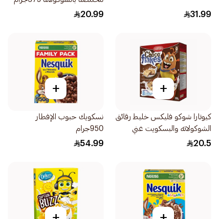
20.99
31.99
+
+
كيوتارا شوكو فليكس خليط رقائق
نسكويك حبوب الإفطار
الشوكولاته والبسكويت غني
950جرام
بالفيتامينات 350جرام
54.99
20.5
+
+