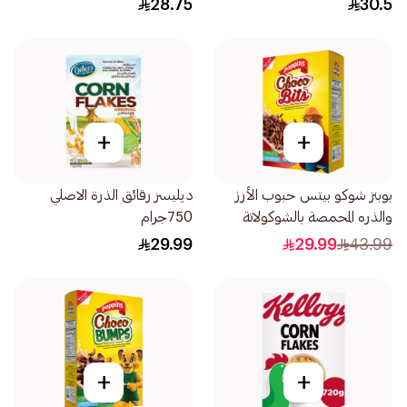
28.75
30.5
+
+
بوبنز شوكو بيتس حبوب الأرز
ديليسز رقائق الذرة الاصلي
والذره المحمصة بالشوكولاتة
750جرام
750جرام
29.99
29.99
43.99
+
+