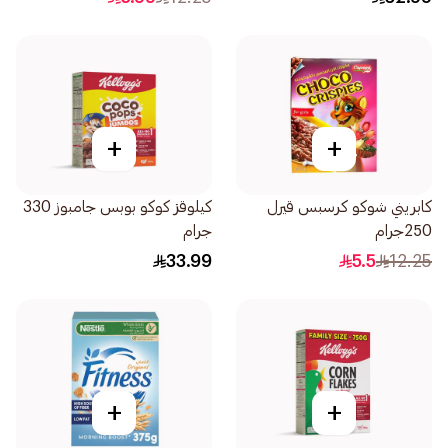
+
+
كابريني شوكو كرسبس قيرل
كيلوقز كوكو بوبس جامبوز 330
250جرام
جرام
33.99
5.5
12.25
+
+