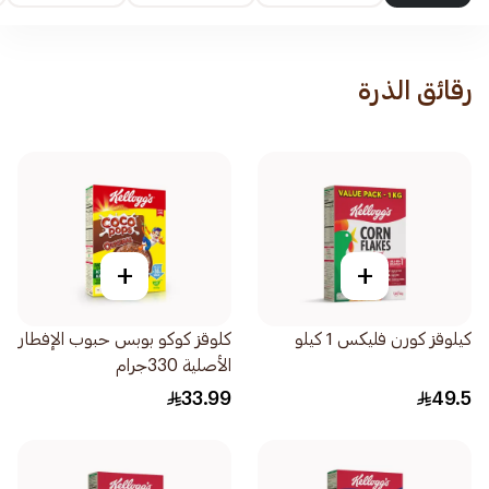
رقائق الذرة
+
+
كيلوقز كورن فليكس 1 كيلو
كلوقز كوكو بوبس حبوب الإفطار
الأصلية 330جرام
33.99
49.5