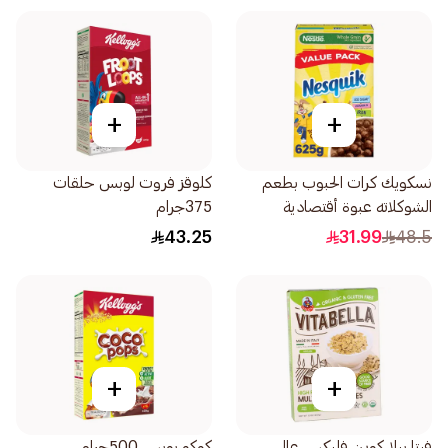
+
+
نسكويك كرات الحبوب بطعم
كلوقز فروت لوبس حلقات
الشوكلاته عبوة أقتصادية
375جرام
625جرام
43.25
31.99
48.5
+
+
فيتا بيلا كورن فليكس عالي
كوكو بوبس 500جرام