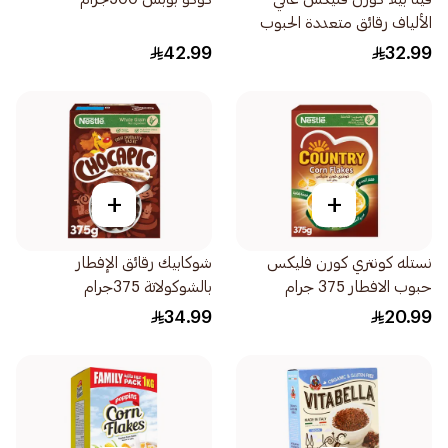
الألياف رقائق متعددة الحبوب
عضوي وخالي من الجلوتين
42.99
32.99
340جرام
+
+
نستله كونتري كورن فليكس
شوكابيك رقائق الإفطار
حبوب الافطار 375 جرام
بالشوكولاتة 375جرام
34.99
20.99