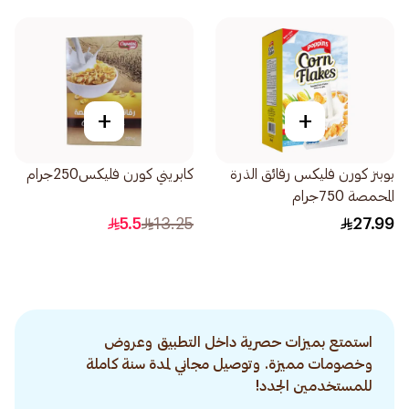
+
+
بوبنز كورن فليكس رقائق الذرة
كابريني كورن فليكس250جرام
المحمصة 750جرام
5.5
13.25
27.99
استمتع بميزات حصرية داخل التطبيق وعروض
وخصومات مميزة. وتوصيل مجاني لمدة سنة كاملة
للمستخدمين الجدد!