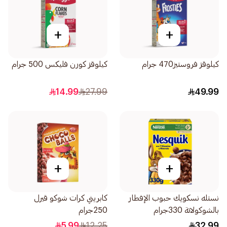
+
+
كيلوقز فروستيز470 جرام
كيلوقز كورن فليكس 500 جرام
14.99
27.99
49.99
+
+
نستله نسكويك حبوب الإفطار
كابريني كرات شوكو قيرل
بالشوكولاتة 330جرام
250جرام
5.99
12.25
32.99