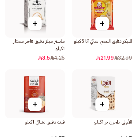
+
+
البيكر دقيق القمح شاكي آتا 5كيلو
ماستر ميلز دقيق فاخر ممتاز
1كيلو
3.5
4.25
21.99
32.99
+
+
الأولى طحين بر 1كيلو
فينه دقيق تشاكي 1كيلو