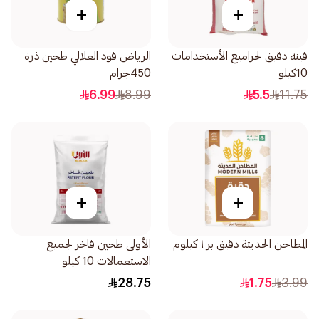
+
+
فينه دقيق لجراميع الأستخدامات
الرياض فود العلالي طحين ذرة
10كيلو
450جرام
6.99
8.99
5.5
11.75
+
+
المطاحن الحديثة دقيق بر ١ كيلوم
الأولى طحين فاخر لجميع
الاستعمالات 10 كيلو
28.75
1.75
3.99