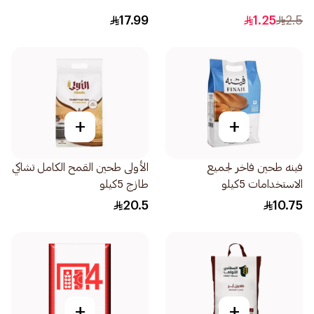
17.99
1.25
2.5
+
+
فينه طحين فاخر لجميع
الأولى طحين القمح الكامل تشاكي
الاستخدامات 5كيلو
طازج 5كيلو
20.5
10.75
+
+