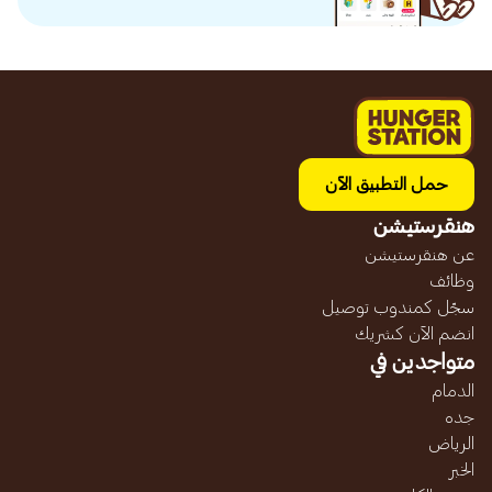
حمل التطبيق الآن
هنقرستيشن
عن هنقرستيشن
وظائف
سجّل كمندوب توصيل
انضم الآن كشريك
متواجدين في
الدمام
جده
الرياض
الخبر