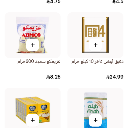
4.75
4.5
+
+
دقيق أبيض فاخر 10 كيلو جرام
عزيمكو سميد 600جرام
8.25
24.99
+
+