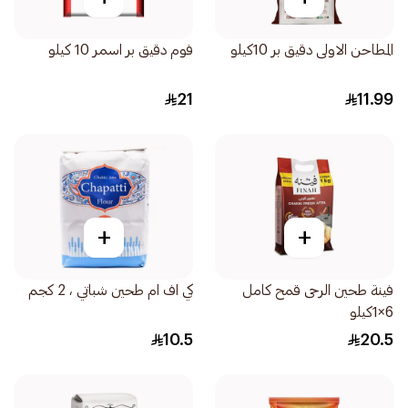
المطاحن الاولى دقيق بر 10كيلو
فوم دقيق بر اسمر 10 كيلو
21
11.99
+
+
فينة طحين الرحى قمح كامل
كي اف ام طحين شباتي ، 2 كجم
6×1كيلو
10.5
20.5