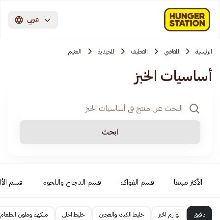
عربي
الرئيسية
المقاضي
القطيف
المجيدية
العثيم
أساسيات الخبز
ابحث
الأكثر مبيعا
قسم الفواكه
قسم الدجاج واللحوم
قسم الأل
دقيق
لوازم الخبز
خليط الكيك والعجين
خليط الحلى
منكهة وملون الطعام