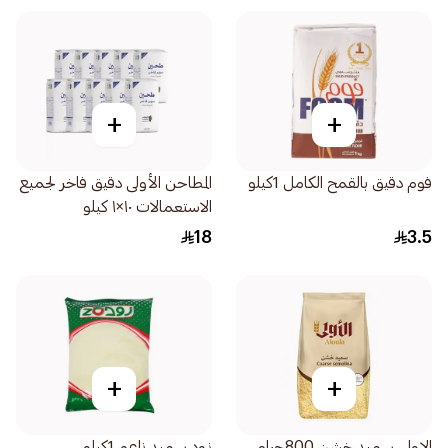
+
+
فوم دقيق بالقمح الكامل 1كيلو
المطاحن الأولى دقيق فاخر لجميع
الاستعمالات ١٠×١ كيلو
18
3.5
+
+
الاولى سميد خشن 800جرام
زود سميد ناعم 1كيلو