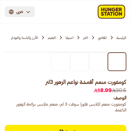
عربي
الرئيسية
المقاضي
الخبر
اشبيليا
العثيم
الأرز والباستا والنودلز
كومفورت منعم أقمشة نواعم الزهور 3لتر
18.99
30.5
الوصف
كومفورت منعم الملابس فلورا سوفت 3 لتر، منعم ملابس برائحة الزهور
الناعمة.