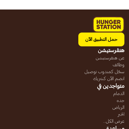
حمل التطبيق الآن
هنقرستيشن
عن هنقرستيشن
وظائف
سجّل كمندوب توصيل
انضم الآن كشريك
متواجدين في
الدمام
جده
الرياض
الخبر
عرض الكل...
مساعدة