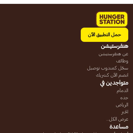
حمل التطبيق الآن
هنقرستيشن
عن هنقرستيشن
وظائف
سجّل كمندوب توصيل
انضم الآن كشريك
متواجدين في
الدمام
جده
الرياض
الخبر
عرض الكل...
مساعدة