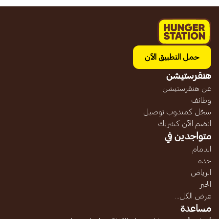
حمل التطبيق الآن
هنقرستيشن
عن هنقرستيشن
وظائف
سجّل كمندوب توصيل
انضم الآن كشريك
متواجدين في
الدمام
جده
الرياض
الخبر
عرض الكل...
مساعدة