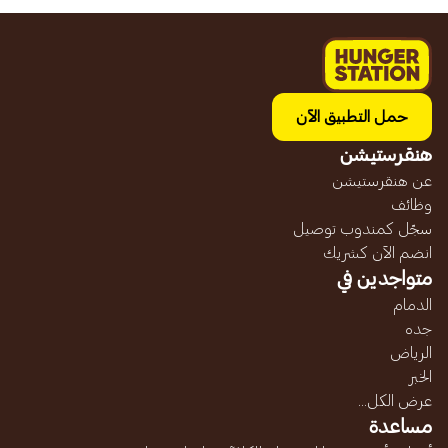
حمل التطبيق الآن
هنقرستيشن
عن هنقرستيشن
وظائف
سجّل كمندوب توصيل
انضم الآن كشريك
متواجدين في
الدمام
جده
الرياض
الخبر
عرض الكل...
مساعدة