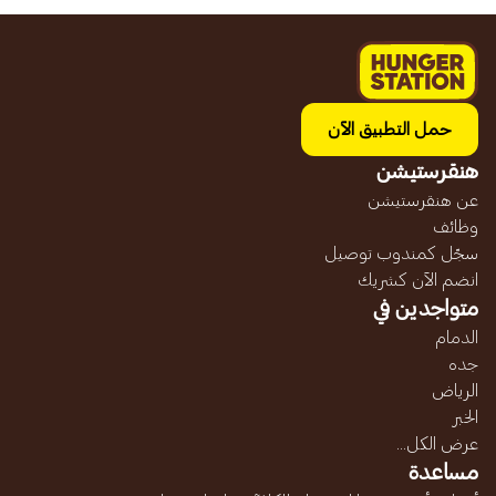
حمل التطبيق الآن
هنقرستيشن
عن هنقرستيشن
وظائف
سجّل كمندوب توصيل
انضم الآن كشريك
متواجدين في
الدمام
جده
الرياض
الخبر
عرض الكل...
مساعدة