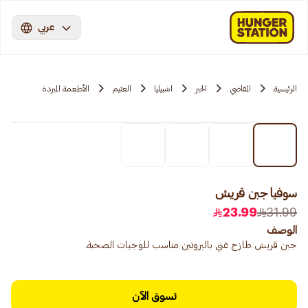
عربي
الرئيسية
المقاضي
الخبر
اشبيليا
العثيم
الأطعمة المبردة
سوفيا جبن قريش
23.99
31.99
الوصف
جبن قريش طازج غني بالبروتين مناسب للوجبات الصحية.
تسوق الآن