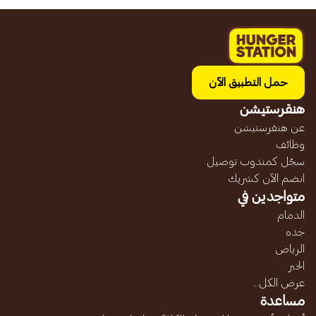
حمل التطبيق الآن
هنقرستيشن
عن هنقرستيشن
وظائف
سجّل كمندوب توصيل
انضم الآن كشريك
متواجدين في
الدمام
جده
الرياض
الخبر
عرض الكل...
مساعدة