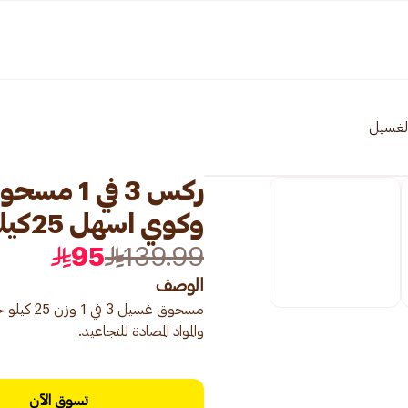
الغسيل
ركس 3 في
وكوي اسهل 25كيلو
95
139.99
الوصف
مسحوق غس
والمواد المضادة للتجاعيد.
تسوق الآن