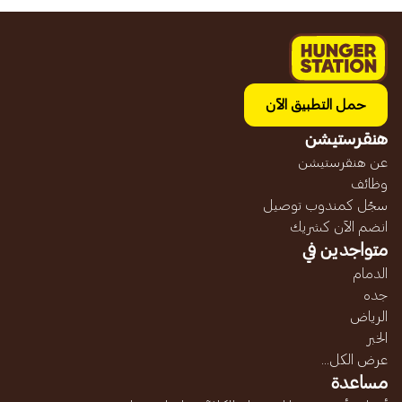
حمل التطبيق الآن
هنقرستيشن
عن هنقرستيشن
وظائف
سجّل كمندوب توصيل
انضم الآن كشريك
متواجدين في
الدمام
جده
الرياض
الخبر
عرض الكل...
مساعدة