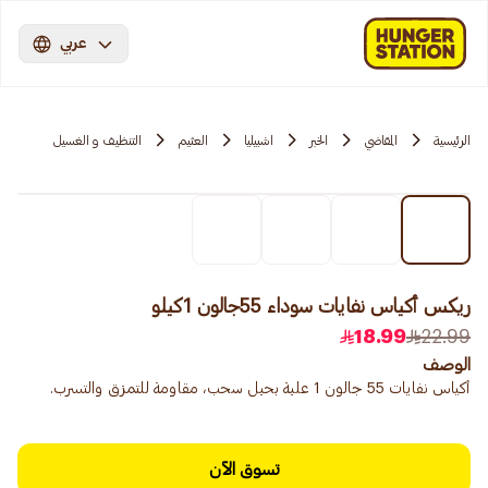
عربي
الرئيسية
المقاضي
الخبر
اشبيليا
العثيم
التنظيف و الغسيل
ريكس أكياس نفايات سوداء 55جالون 1كيلو
18.99
22.99
الوصف
أكياس نفايات 55 جالون 1 علبة بحبل سحب، مقاومة للتمزق والتسرب.
تسوق الآن