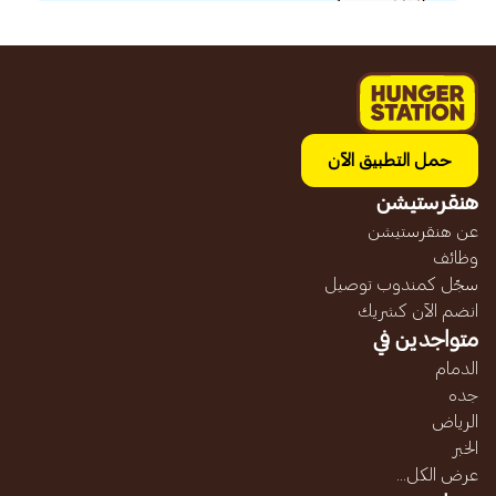
حمل التطبيق الآن
هنقرستيشن
عن هنقرستيشن
وظائف
سجّل كمندوب توصيل
انضم الآن كشريك
متواجدين في
الدمام
جده
الرياض
الخبر
عرض الكل...