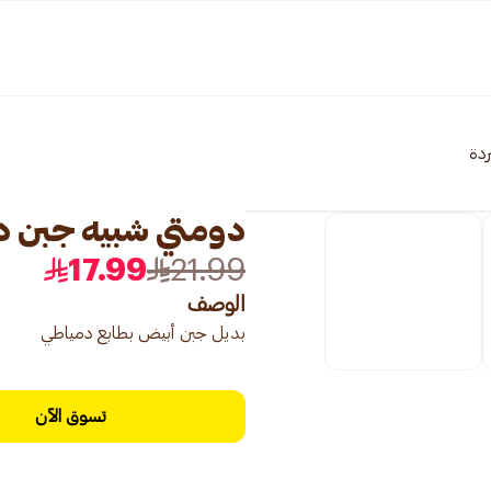
ردة
دومتي شبيه جبن د
17.99
21.99
الوصف
بديل جبن أبيض بطابع دمياطي
تسوق الآن