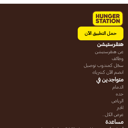
حمل التطبيق الآن
هنقرستيشن
عن هنقرستيشن
وظائف
سجّل كمندوب توصيل
انضم الآن كشريك
متواجدين في
الدمام
جده
الرياض
الخبر
عرض الكل...
مساعدة