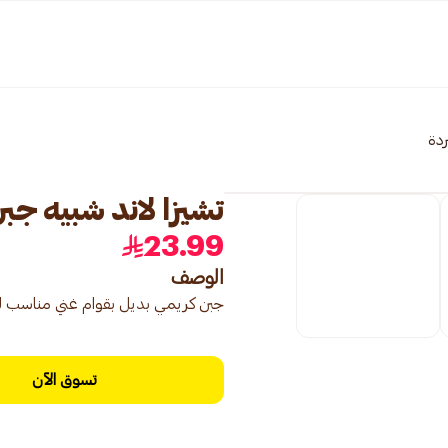
ردة
تشيزا لاند شبيه جب
23.99
الوصف
جبن كريمي بديل بقوام غني مناسب 
تسوق الآن