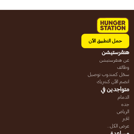
حمل التطبيق الآن
هنقرستيشن
عن هنقرستيشن
وظائف
سجّل كمندوب توصيل
انضم الآن كشريك
متواجدين في
الدمام
جده
الرياض
الخبر
عرض الكل...
مساعدة