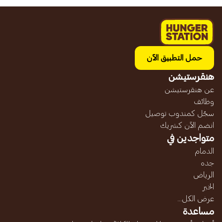
حمل التطبيق الآن
هنقرستيشن
عن هنقرستيشن
وظائف
سجّل كمندوب توصيل
انضم الآن كشريك
متواجدين في
الدمام
جده
الرياض
الخبر
عرض الكل...
مساعدة