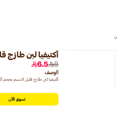
ن
أكتيفيا لبن طازج قليل
6.5
8
الوصف
أكتيفيا لبن طازج قليل الدسم بحجم 850 مل، خفيف وصحي مع طعم لذيذ.
تسوق الآن