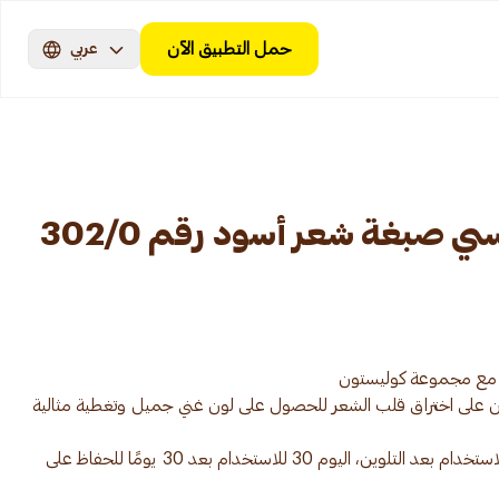
حمل التطبيق الآن
عربي
ويلا كوليستون ماكسي صبغة شعر أسود رقم 302/0
لون على اختراق قلب الشعر للحصول على لون غني جميل وتغطية مثالية
بلسم Miracle Gloss: اليوم الأول للاستخدام بعد التلوين، اليوم 30 للاستخدام بعد 30 يومًا للحفاظ على