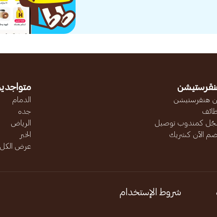
نقرستيشن
متواجدين
 هنقرستيشن
الدمام
ائف
جده
ّل كمندوب توصيل
الرياض
ضم الآن كشريك
الخبر
عرض الكل..
شروط الإستخدام