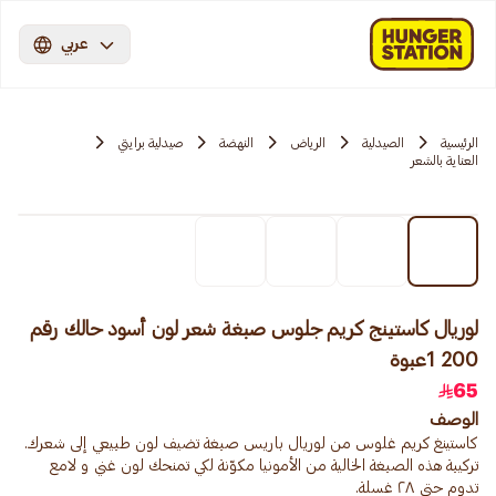
عربي
الرئيسية
الصيدلية
الرياض
النهضة
صيدلية برايتي
العناية بالشعر
لوريال كاستينج كريم جلوس صبغة شعر لون أسود حالك رقم
200 1عبوة
65
الوصف
تركيبة هذه الصبغة الخالية من الأمونيا مكوّنة لكي تمنحك لون غني و لامع
تدوم حتى ٢٨ غسلة.