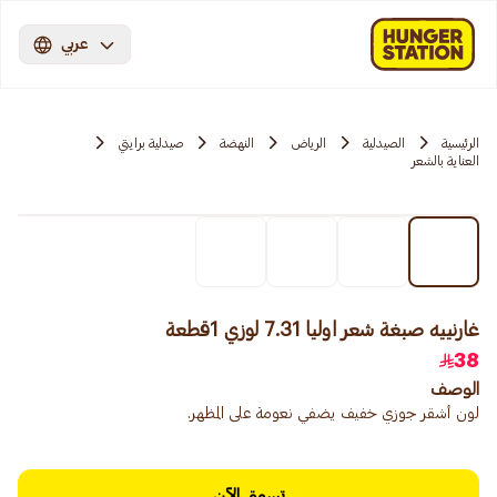
عربي
الرئيسية
الصيدلية
الرياض
النهضة
صيدلية برايتي
العناية بالشعر
غارنييه صبغة شعر اوليا 7.31 لوزي 1قطعة
38
الوصف
لون أشقر جوزي خفيف يضفي نعومة على المظهر.
تسوق الآن