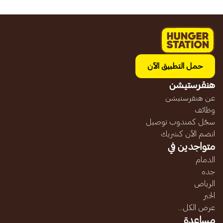
حمل التطبيق الآن
هنقرستيشن
عن هنقرستيشن
وظائف
سجّل كمندوب توصيل
انضم الآن كشريك
متواجدين في
الدمام
جده
الرياض
الخبر
عرض الكل...
مساعدة