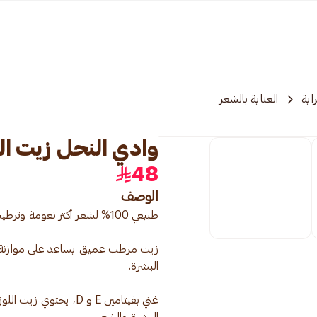
اية
العناية بالشعر
وادي النحل زيت اللوز ال
48
الوصف
زيت مرطب عميق يساعد على موازنة الرط
غني بفيتامين E و D، ي