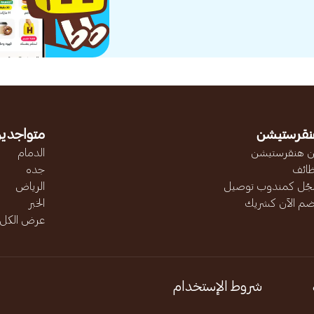
نقرستيشن
متواجدين
 هنقرستيشن
الدمام
ائف
جده
ّل كمندوب توصيل
الرياض
ضم الآن كشريك
الخبر
عرض الكل..
شروط الإستخدام