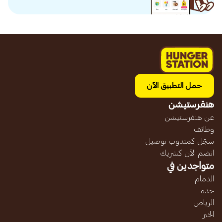
حمل التطبيق الآن
هنقرستيشن
عن هنقرستيشن
وظائف
سجّل كمندوب توصيل
انضم الآن كشريك
متواجدين في
الدمام
جده
الرياض
الخبر