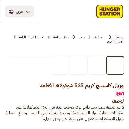
عربي
الرئيسية
الصيدلية
جده
ابرق الرغامة
نجمة الغربية: الراية
العناية بالشعر
لوريال كاستينج كريم 535 شوكولاته 1قطعة
51
الوصف
كريم صبغة شعر شبه دائم يوفر درجات غنية من البني الشوكولاتة. غني
بمكونات العناية، يترك الشعر لامعًا وصحيًا بينما يغطي الشعر الرمادي بفعالية.
سهل الاستخدام للحصول على لمسة احترافية في المنزل.