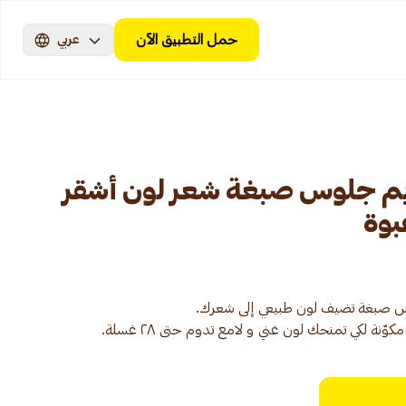
حمل التطبيق الآن
عربي
ريم جلوس صبغة شعر لون أشقر
كوّنة لكي تمنحك لون غني و لامع تدوم حتى ٢٨ غسلة.