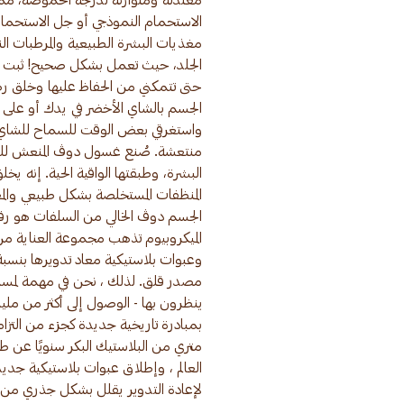
معتدلة ومتوازنة لدرجة الحموضة، مما
الاستحمام النموذجي أو جل الاستحم
مغذيات البشرة الطبيعية والمرطبات الن
الجلد، حيث تعمل بشكل صحيح! ثبت أن
حتى تتمكني من الحفاظ عليها وخلق ر
الجسم بالشاي الأخضر في يدك أو على ل
واستغرقي بعض الوقت للسماح للشاي 
البشرة، وطبقتها الواقية الحية. إنه ي
المنظفات المستخلصة بشكل طبيعي وال
الميكروبيوم تذهب مجموعة العناية من
مصدر قلق. لذلك ، نحن في مهمة لمساعد
متري من البلاستيك البكر سنويًا عن 
لإعادة التدوير يقلل بشكل جذري من اس