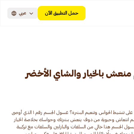
حمل التطبيق الآن
عربي
عش بالخيار والشاي الأخضر
هل تبحثين عن منظف للبشرة يساعد على تنشيط الحواس وتنعيم البشرة؟ غسول الجسم رقم ١ الذي أوصى
سم انتعاش وحيوية من دوڤ ينعش بشرتك وحواسك بخلاصة الخيار
ول الجسم هذا خالي من السلفات والبارابين والسلفات مع تركيبة