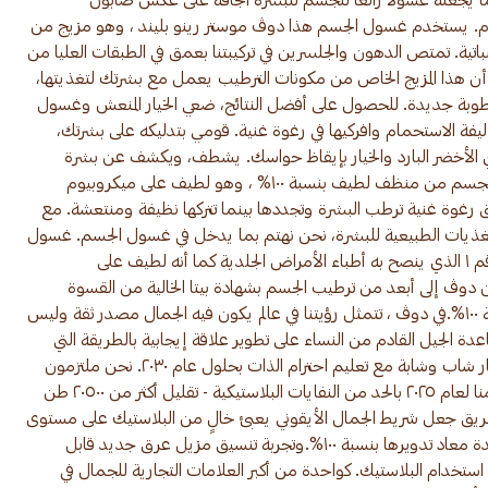
 يجعله غسولًا رائعًا للجسم للبشرة الجافة على عكس صابون
ام. يستخدم غسول الجسم هذا دوڤ موستر رينو بليند ، وهو مزيج من
باتية. تمتص الدهون والجلسرين في تركيبتنا بعمق في الطبقات العليا من
 هذا المزيج الخاص من مكونات الترطيب يعمل مع بشرتك لتغذيتها،
طوبة جديدة. للحصول على أفضل النتائج، ضعي الخيار المنعش وغسول
يفة الاستحمام وافركيها في رغوة غنية. قومي بتدليكه على بشرتك،
الأخضر البارد والخيار بإيقاظ حواسك. يشطف، ويكشف عن بشرة
منتعشة. صُنع غسول دوڤ المنعش للجسم من منظف لطيف بنسبة ١٠٠% ، وهو لطيف على ميكروبيوم
خلق رغوة غنية ترطب البشرة وتجددها بينما تتركها نظيفة ومنتعشة. مع
مغذيات الطبيعية للبشرة، نحن نهتم بما يدخل في غسول الجسم. غسول
الجسم دوڤ الخالي من السلفات هو رقم ١ الذي ينصح به أطباء الأمراض الجلدية كما أنه لطيف على
 دوڤ إلى أبعد من ترطيب الجسم بشهادة بيتا الخالية من القسوة
وعبوات بلاستيكية معاد تدويرها بنسبة ١٠٠%.في دوڤ ، تتمثل رؤيتنا في عالم يكون فيه الجمال مصدر ثقة وليس
ة الجيل القادم من النساء على تطوير علاقة إيجابية بالطريقة التي
ينظرون بها - الوصول إلى أكثر من مليار شاب وشابة مع تعليم احترام الذات بحلول عام ٢٠٣٠. نحن ملتزمون
بمبادرة تاريخية جديدة كجزء من التزامنا لعام ٢٠٢٥ بالحد من النفايات البلاستيكية - تقليل أكثر من ٢٠٥٠٠ طن
طريق جعل شريط الجمال الأيقوني يعبئ خالٍ من البلاستيك على مستوى
العالم ، وإطلاق عبوات بلاستيكية جديدة معاد تدويرها بنسبة ١٠٠%.وتجربة تنسيق مزيل عرق جديد قابل
تخدام البلاستيك. كواحدة من أكبر العلامات التجارية للجمال في