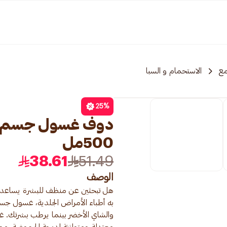
مع
الاستحمام و السبا
25
%
دوف غسول جسم من
500مل
38.61
51.49
الوصف
به أطباء الأمراض الجلدية، غسول ج
والشاي الأخضر بينما يرطب بشرتك. غس