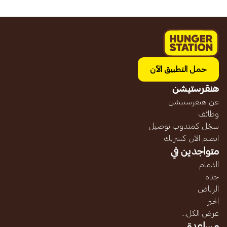
حمل التطبيق الآن
هنقرستيشن
عن هنقرستيشن
وظائف
سجّل كمندوب توصيل
انضم الآن كشريك
متواجدين في
الدمام
جده
الرياض
الخبر
عرض الكل...
مساعدة