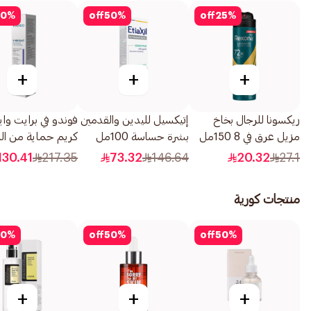
0
%
off
50
%
off
25
%
+
+
+
ريكسونا للرجال بخاخ
إتيكسيل لليدين والقدمين
فوندو في برايت وا
مزيل عرق في 8 150مل
بشرة حساسة 100مل
كريم حماية من 
50مل
130.41
217.35
73.32
146.64
20.32
27.1
منتجات كورية
0
%
off
50
%
off
50
%
+
+
+