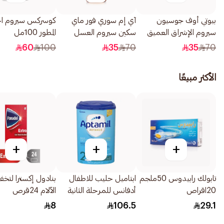
بيوتي أوف جوسيون
آي إم سوري فور ماي
كوسركس سيروم ال
سيروم الإشراق العميق
سكين سيروم العسل
المطور 100مل
بالأرز والأربوتين 30مل
لتبييض البشرة 30مل
60
100
35
70
35
70
الأكثر مبيعًا
+
+
+
تابولك رابيدوس 50ملجم
ابتاميل حليب للاطفال
بنادول إكسترا لتخ
20اقراص
أدفانس للمرحلة الثانية
الآلام 24قرص
متابعة الرضاعة من عمر
8
106.5
29.1
شهر 800جرام