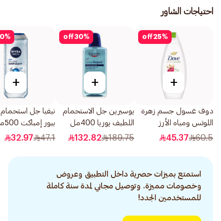
احتياجات الشاور
0
%
off
30
%
off
25
%
+
+
+
دوف غسول جسم زهرة
يوسيرين جل الاستحمام
نيفيا جل استحمام 
اللوتس ومياه الأرز
اللطيف يوريا 400مل
بيور إمباكت 500مل
500مل
32.97
47.1
132.82
189.75
45.37
60.5
استمتع بميزات حصرية داخل التطبيق وعروض
وخصومات مميزة. وتوصيل مجاني لمدة سنة كاملة
للمستخدمين الجدد!