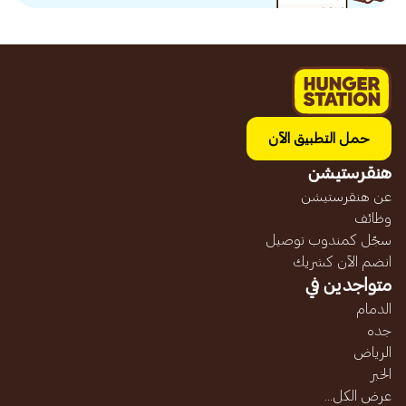
حمل التطبيق الآن
هنقرستيشن
عن هنقرستيشن
وظائف
سجّل كمندوب توصيل
انضم الآن كشريك
متواجدين في
الدمام
جده
الرياض
الخبر
عرض الكل...