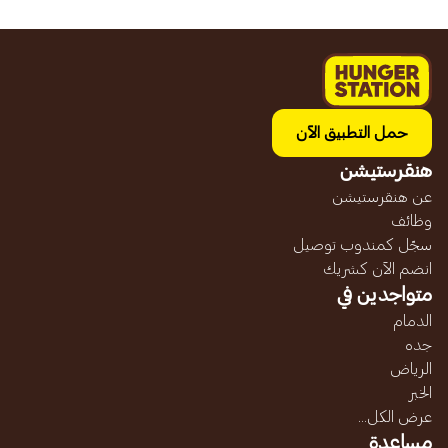
حمل التطبيق الآن
هنقرستيشن
عن هنقرستيشن
وظائف
سجّل كمندوب توصيل
انضم الآن كشريك
متواجدين في
الدمام
جده
الرياض
الخبر
عرض الكل...
مساعدة