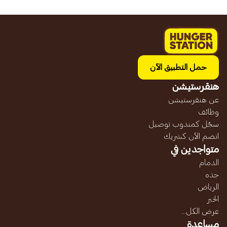
حمل التطبيق الآن
هنقرستيشن
عن هنقرستيشن
وظائف
سجّل كمندوب توصيل
انضم الآن كشريك
متواجدين في
الدمام
جده
الرياض
الخبر
عرض الكل...
مساعدة