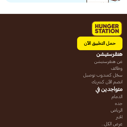
حمل التطبيق الآن
هنقرستيشن
عن هنقرستيشن
وظائف
سجّل كمندوب توصيل
انضم الآن كشريك
متواجدين في
الدمام
جده
الرياض
الخبر
عرض الكل...