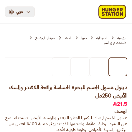
عربي
الرئيسية
الصيدلية
صبيا
الصفا
صيدلية المجتمع
الاستحمام و السبا
ديتول غسول الجسم للبشرة الحساسة برائحة اللافندر والمسك
الأبيض 250مل
21.5
الوصف
غسول الجسم المضاد للبكتيريا العطر: اللافندر والموسك الأبيض الاستخدام: ضع
على البشرة الرطبة، املأها، واشطفها الفوائد: يوفر حماية 100% أفضل من
البكتيريا المسببة للأمراض، رطوبة طويلة الأمد.