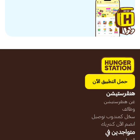
حمل التطبيق الآن
هنقرستيشن
عن هنقرستيشن
وظائف
سجّل كمندوب توصيل
انضم الآن كشريك
متواجدين في