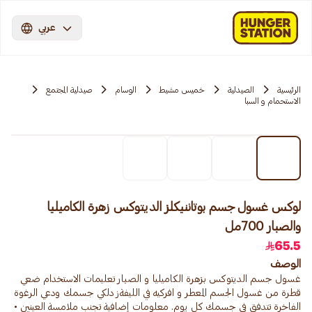
عربي
الرئيسية
الصيدلية
خميس مشيط
الوسام
صيدلية المجتمع
الاستحمام و السبا
لوكس غسول جسم بوتاننيكلز الديتوكس زهرة الكاميليا
والصبار 700مل
65.5
الوصف
غسول جسم الديتوكس بزهرة الكاميليا و الصبار تعليمات الاستخدام ضعي
قطرة من غسول الجسم المعطر و افركيه في الليفةز دلكي جسمك ودعي الرغوة
الفاخرة تتدفق في جسمك كل يوم. معلومات إضافية تجنب ملامسة العينين •