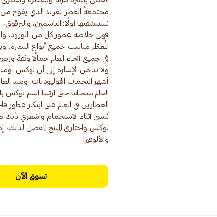
انعمي ببشرة مرنة ومعطّرة واغمري جس
مجتمعةً العطر الفريد الذي يفوح من س
تستنشقيها أولًا: الياسمين، والبرقوق، وال
فهي خلاصة عطور كل من: الورود، والت
المُعطّر مناسب لجميع أنواع البشرة. 
في جميع أنحاء العالم جمالًا وثقة ورضى.
ولا بد من الإشارة إلى أن لوكس، ومنذ أن
العالم منتجاتنا حتى ارتبط اسم لوكس 
العطارين في العالم على ابتكار عطور ف
تُنسى أثناء الاستحمام واشعري بأنك 
لوكس واختاري المنتج المفضل لديك، إذ
والألوفيرا
تسوق الآن