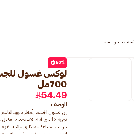
استحمام و السبا
50
%
لوكس غسول للجسم
700مل
54.49
الوصف
إن غسول الجسم المُعطّر بالورد الناع
تجربة لا تُنسى أثناء الاستحمام بفض
مرطب مضاعف. تعطّري برائحة الأزهار ا