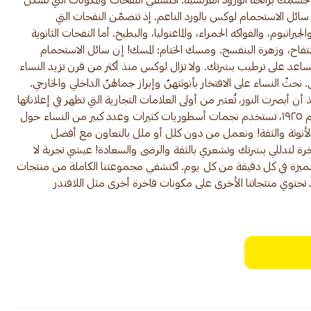
مك برائحة الورود الفرنسية. اكتشفي النفحات والمكونات التي تشكّل
ائل الاستحمام لوكس بالورد الناعم. إذ تتضمّن النفحات التي
جيرانيوم، والفواكه الحمراء، والماغنوليا، والبطيخ. أما النفحات الثانوية
فاح، وزهرة البنفسج. ومسك الختام: المسك! إن سائل الاستحمام
ويساعد على ترطيب بشرتك. ولا تزال لوكس منذ أكثر من قرن تزيد النساء
 نحثّ النساء على الافتخار بأنوثتهنّ وإبراز جمالهنّ الداخلي والخارجي.
 أبصرت النور، تُعتبر من أولى العلامات التجارية التي تظهر في إعلاناتها
أشهر النجمات الهوليوديات. ومنذ العام ١٩٢٥، تستخدم نجمات أسطوريات كثيرات وعدد كبير من النساء حول
بالأنوثة والثقة! ونعمل من دون كلل أو ملل بالتعاون مع أفضل
اخرة لتدللي بشرتك وتشعري بالثقة والرضى والسعادة! عيشي تجربة لا
مميزة في كل دقيقة من كل يوم. اكتشفي مجموعتنا الكاملة من منتجات
 تحتوي منتجاتنا الأخرى على مكونات فاخرة أخرى مثل اللافندر