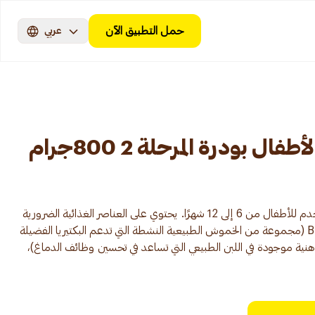
حمل التطبيق الآن
عربي
ال بودرة المرحلة 2 800جرام
نان ميلك نو 2 هو عصير للطفل يستخدم للأطفال من 6 إلى 12 شهرًا. يحتوي على العناصر الغذائية الضرورية
للنمو الصحي، بما في ذلك BIFIDUS BL (مجموعة من الخموش الطبيعية النشطة التي تدعم البكتيريا الفضيلة
DHA/ARA (أحماض دهنية موجودة في اللبن الطبيعي التي تساعد في تحسين وظائف الدماغ)،