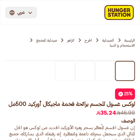
عربي
الرئيسية
الصيدلية
الخرج
الزاهر
صيدلية المجتمع
الاستحمام و السبا
25
%
لوكس غسول للجسم برائحة فخمة ماجيكال أوركيد 500مل
35.24
46.99
الوصف
إن غسول الجسم المُعطّر بسحر زهرة الأوركيد الجديد من لوكس هو الحل
المثالي الذي سيجعل بشرتك ناعمة ومُعطّرة. إنه رفيقك الذي يشاركك جميع