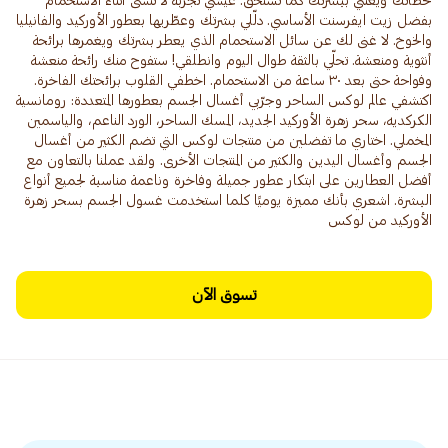
لحظاتك ويعتني ببشرتك كما تستحق. عيشي تجربة لا تُنسى أثناء الاستحمام
بفضل زيت ايفرسنت الأساسي. دلّلي بشرتك وعطّريها بعطور الأوركيد والفانيليا
والخوخ. لا غنى لك عن سائل الاستحمام الذي يعطر بشرتك ويغمرها برائحة
أنثوية ومنعشة. تحلّي بالثقة طوال اليوم وانطلقي! ستفوح منك رائحة منعشة
وفواحة حتى بعد ٣٠ ساعة من الاستحمام. اخطفي القلوب برائحتك الفاخرة.
اكتشفي عالم لوكس الساحر وجرّبي أغسال الجسم بعطورها المتعددة: رومانسية
الكركديه، سحر زهرة الأوركيد الجديد، المسك الساحر، الورد الناعم، والياسمين
المخملي. اختاري ما تفضلين من منتجات لوكس التي تضم الكثير من أغسال
الجسم وأغسال اليدين والكثير من المنتجات الأخرى. ولقد عملنا بالتعاون مع
أفضل العطارين على ابتكار عطور جميلة وفاخرة وناعمة مناسبة لجميع أنواع
البشرة. اشعري بأنك مميزة يوميًا كلما استخدمت غسول الجسم بسحر زهرة
الأوركيد من لوكس
تسوق الآن