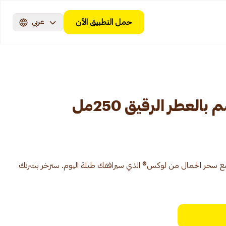
حمل التطبيق الآن
عربي
عطر الرقيق 250مل
 مع سحر الجمال من لوكس® الذي سيرافقك طيلة اليوم. ستزخر بشرتك