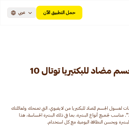
حمل التطبيق الآن
عربي
لايفبوي غسول للجسم مضاد للبكتيريا توتال 10
ينات لغسول الجسم المضاد للبكتيريا من لايفبوي، التي تمنحك ولعائلتك
اية أقوى ضد الجراثيم بنسبة 100٪*. مناسب لجميع أنواع البشرة، بما في ذلك البشرة الحساسة، هذا