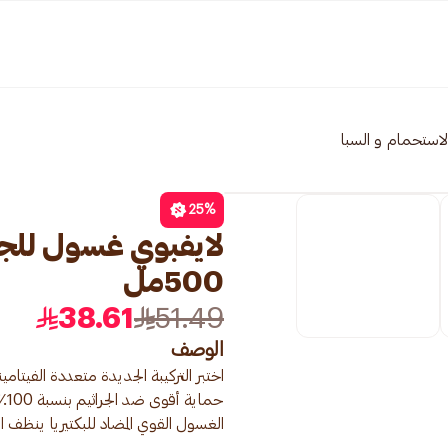
لاستحمام و السبا
25
%
500مل
38.61
51.49
الوصف
اختبر التركيبة الجديدة متعددة الفيتام
حم