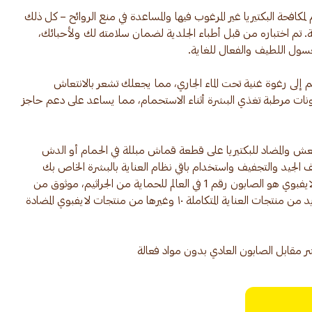
لمكافحة البكتيريا غير المرغوب فيها والمساعدة في منع الروائح – كل ذلك
ية. تم اختباره من قبل أطباء الجلدية لضمان سلامته لك ولأحبائك،
ى رغوة غنية تحت الماء الجاري، مما يجعلك تشعر بالانتعاش
مكونات مرطبة تغذي البشرة أثناء الاستحمام، مما يساعد على دعم حاجز
ش والمضاد للبكتيريا على قطعة قماش مبللة في الحمام أو الدش
لجيد والتجفيف واستخدام باقي نظام العناية بالبشرة الخاص بك
للحصول على بشرة ناعمة ومحميّة. لايفبوي هو الصابون رقم 1 في العالم للحماية من الجراثيم، موثوق من
قبل العائلات في كل مكان. اكتشف المزيد من منتجات العناية المتكاملة ١٠ وغيرها من منتجات لايفبوي المضادة
ؤشر مقابل الصابون العادي بدون مواد فعالة